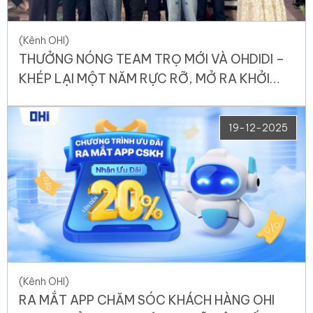
(Kênh OHI)
THƯỞNG NÓNG TEAM TRỌ MỚI VÀ OHDIDI –
KHÉP LẠI MỘT NĂM RỰC RỠ, MỞ RA KHỞI
ĐẦU 2026 ĐẦY KỲ VỌNG
19-12-2025
(Kênh OHI)
RA MẮT APP CHĂM SÓC KHÁCH HÀNG OHI