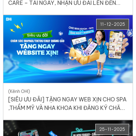
CARE – TẢI NGAY, NHẬN ƯU ĐÃI LÊN ĐẾN
20% LIỀN TAY!
11-12-2025
(Kênh OHI)
[SIÊU ƯU ĐÃI] TẶNG NGAY WEB XỊN CHO SPA
,THẨM MỸ VÀ NHA KHOA KHI ĐĂNG KÝ CHĂM
SÓC FANPAGE, TIKTOK
25-11-2025