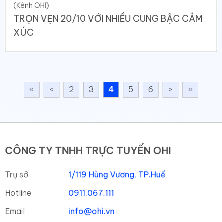
(Kênh OHI)
TRỌN VẸN 20/10 VỚI NHIỀU CUNG BẬC CẢM
XÚC
«
<
2
3
4
5
6
>
»
CÔNG TY TNHH TRỰC TUYẾN OHI
Trụ sở
1/119 Hùng Vương, TP.Huế
Hotline
0911.067.111
Email
info@ohi.vn