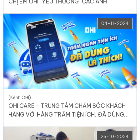
CHỊ EM OHI "YÊU THƯƠNG" CÁC ANH
04-11-2024
(Kênh OHI)
OHI CARE - TRUNG TÂM CHĂM SÓC KHÁCH
HÀNG VỚI HÀNG TRĂM TIỆN ÍCH, ĐÃ DÙNG
LÀ THÍCH
26-10-2024