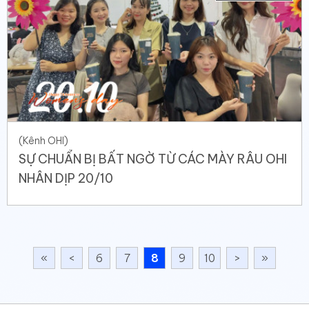
(Kênh OHI)
SỰ CHUẨN BỊ BẤT NGỜ TỪ CÁC MÀY RÂU OHI
NHÂN DỊP 20/10
«
<
6
7
8
9
10
>
»