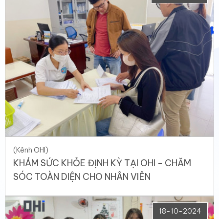
(Kênh OHI)
KHÁM SỨC KHỎE ĐỊNH KỲ TẠI OHI - CHĂM
SÓC TOÀN DIỆN CHO NHÂN VIÊN
18-10-2024