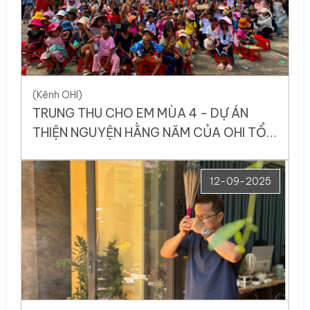
(Kênh OHI)
TRUNG THU CHO EM MÙA 4 - DỰ ÁN
THIỆN NGUYỆN HẰNG NĂM CỦA OHI TỔ
CHỨC TẠI HỒNG VÂN, A LƯỚI
12-09-2025