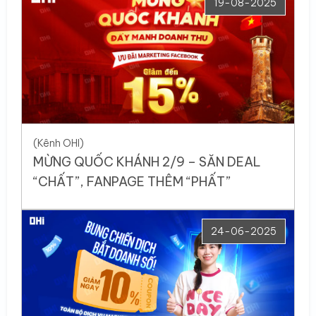
19-08-2025
(Kênh OHI)
MỪNG QUỐC KHÁNH 2/9 – SĂN DEAL
“CHẤT”, FANPAGE THÊM “PHẤT”
24-06-2025