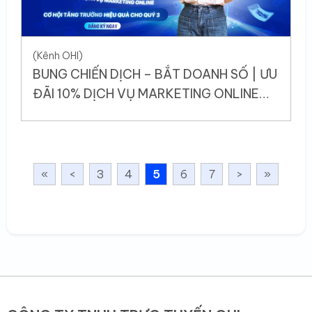
(Kênh OHI)
BUNG CHIẾN DỊCH – BẮT DOANH SỐ | ƯU
ĐÃI 10% DỊCH VỤ MARKETING ONLINE
TẠI OHI
«
<
3
4
5
6
7
>
»