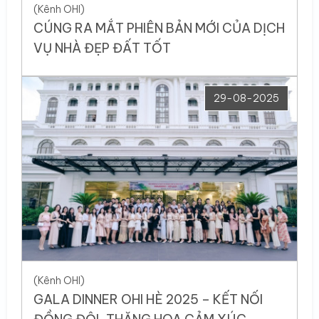
(Kênh OHI)
CÚNG RA MẮT PHIÊN BẢN MỚI CỦA DỊCH
VỤ NHÀ ĐẸP ĐẤT TỐT
29-08-2025
(Kênh OHI)
GALA DINNER OHI HÈ 2025 – KẾT NỐI