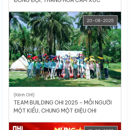
ĐỒNG ĐỘI, THĂNG HOA CẢM XÚC
20-08-2025
(Kênh OHI)
TEAM BUILDING OHI 2025 – MỖI NGƯỜI
MỘT KIỂU, CHUNG MỘT ĐIỆU OHI