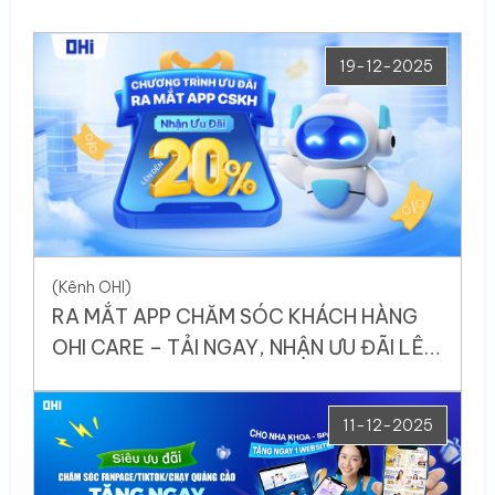
19-12-2025
(Kênh OHI)
RA MẮT APP CHĂM SÓC KHÁCH HÀNG
OHI CARE – TẢI NGAY, NHẬN ƯU ĐÃI LÊN
ĐẾN 20% LIỀN TAY!
11-12-2025