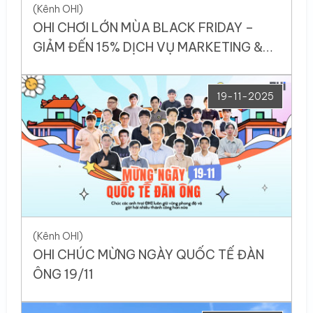
(Kênh OHI)
OHI CHƠI LỚN MÙA BLACK FRIDAY –
GIẢM ĐẾN 15% DỊCH VỤ MARKETING &
QUẢNG CÁO
19-11-2025
(Kênh OHI)
OHI CHÚC MỪNG NGÀY QUỐC TẾ ĐÀN
ÔNG 19/11