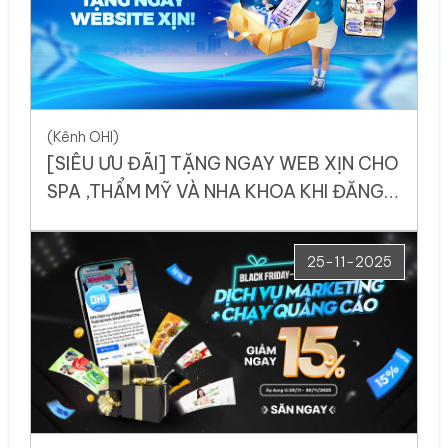
(Kênh OHI)
[SIÊU ƯU ĐÃI] TẶNG NGAY WEB XỊN CHO
SPA ,THẨM MỸ VÀ NHA KHOA KHI ĐĂNG
KÝ CHĂM SÓC FANPAGE, TIKTOK
25-11-2025