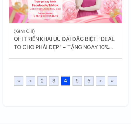
(Kênh OHI)
OHI TRIỂN KHAI ƯU ĐÃI ĐẶC BIỆT: “DEAL
TO CHO PHÁI ĐẸP” – TẶNG NGAY 10%
DỊCH VỤ XÂY KÊNH FACEBOOK/TIKTOK
«
<
2
3
4
5
6
>
»