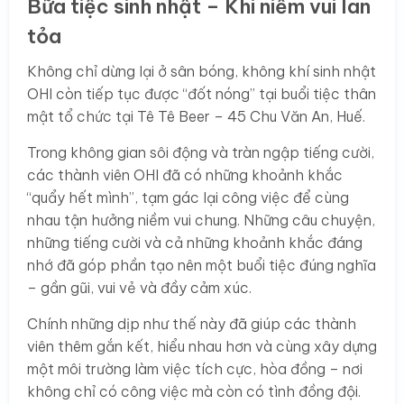
Bữa tiệc sinh nhật – Khi niềm vui lan
tỏa
Không chỉ dừng lại ở sân bóng, không khí sinh nhật
OHI còn tiếp tục được “đốt nóng” tại buổi tiệc thân
mật tổ chức tại Tê Tê Beer – 45 Chu Văn An, Huế.
Trong không gian sôi động và tràn ngập tiếng cười,
các thành viên OHI đã có những khoảnh khắc
“quẩy hết mình”, tạm gác lại công việc để cùng
nhau tận hưởng niềm vui chung. Những câu chuyện,
những tiếng cười và cả những khoảnh khắc đáng
nhớ đã góp phần tạo nên một buổi tiệc đúng nghĩa
– gần gũi, vui vẻ và đầy cảm xúc.
Chính những dịp như thế này đã giúp các thành
viên thêm gắn kết, hiểu nhau hơn và cùng xây dựng
một môi trường làm việc tích cực, hòa đồng – nơi
không chỉ có công việc mà còn có tình đồng đội.