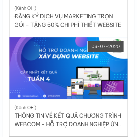
(Kênh OHI)
ĐĂNG KÝ DỊCH VỤ MARKETING TRỌN
GÓI - TẶNG 50% CHI PHÍ THIẾT WEBSITE
03-07-2020
(Kênh OHI)
THÔNG TIN VỀ KẾT QUẢ CHƯƠNG TRÌNH
WEBCOM - HỖ TRỢ DOANH NGHIỆP ỨNG
DỤNG CÔNG NGHỆ THÔNG TIN SAU 2