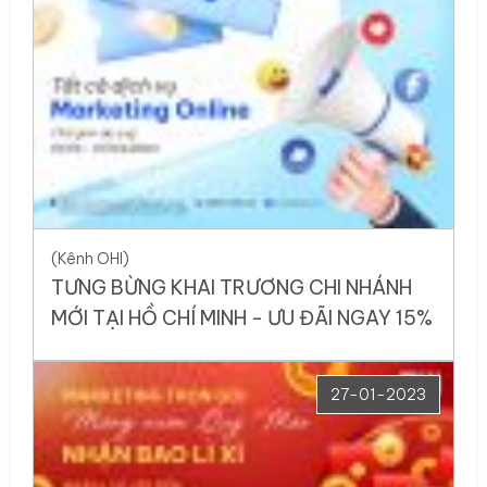
(Kênh OHI)
TƯNG BỪNG KHAI TRƯƠNG CHI NHÁNH
MỚI TẠI HỒ CHÍ MINH - ƯU ĐÃI NGAY 15%
27-01-2023