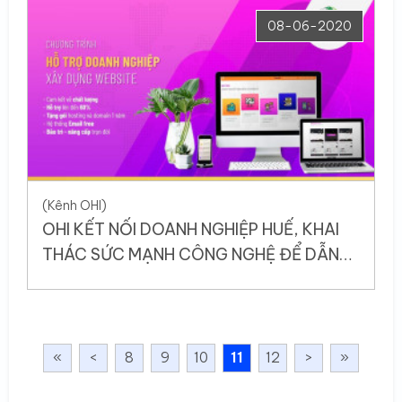
TUẦN TRIỂN KHAI
08-06-2020
(Kênh OHI)
OHI KẾT NỐI DOANH NGHIỆP HUẾ, KHAI
THÁC SỨC MẠNH CÔNG NGHỆ ĐỂ DẪN
ĐẦU VỚI CHƯƠNG TRÌNH WEBCOM
«
<
8
9
10
11
12
>
»