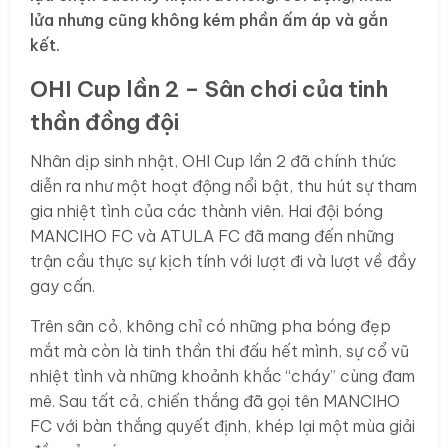
lửa nhưng cũng không kém phần ấm áp và gắn
kết.
OHI Cup lần 2 – Sân chơi của tinh
thần đồng đội
Nhân dịp sinh nhật, OHI Cup lần 2 đã chính thức
diễn ra như một hoạt động nổi bật, thu hút sự tham
gia nhiệt tình của các thành viên. Hai đội bóng
MANCIHO FC và ATULA FC đã mang đến những
trận cầu thực sự kịch tính với lượt đi và lượt về đầy
gay cấn.
Trên sân cỏ, không chỉ có những pha bóng đẹp
mắt mà còn là tinh thần thi đấu hết mình, sự cổ vũ
nhiệt tình và những khoảnh khắc “cháy” cùng đam
mê. Sau tất cả, chiến thắng đã gọi tên MANCIHO
FC với bàn thắng quyết định, khép lại một mùa giải