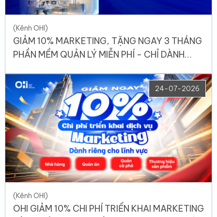
(Kênh OHI)
GIẢM 10% MARKETING, TẶNG NGAY 3 THÁNG
PHẦN MỀM QUẢN LÝ MIỄN PHÍ - CHỈ DÀNH
RIÊNG CHO DOANH NGHIỆP KINH DOANH SPA,
NHA KHOA VÀ Y TẾ
24-07-2026
(Kênh OHI)
OHI GIẢM 10% CHI PHÍ TRIỂN KHAI MARKETING