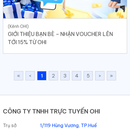
(Kênh OHI)
GIỚI THIỆU BẠN BÈ – NHẬN VOUCHER LÊN
TỚI 15% TỪ OHI
«
<
1
2
3
4
5
>
»
CÔNG TY TNHH TRỰC TUYẾN OHI
Trụ sở
1/119 Hùng Vương, TP.Huế