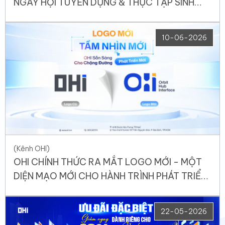
NGÀY HỘI TUYỂN DỤNG & THỰC TẬP SINH
2026 – LẦN 2
10-06-2026
(Kênh OHI)
OHI CHÍNH THỨC RA MẮT LOGO MỚI - MỘT
DIỆN MẠO MỚI CHO HÀNH TRÌNH PHÁT TRIỂN
BỨT PHÁ
22-05-2026