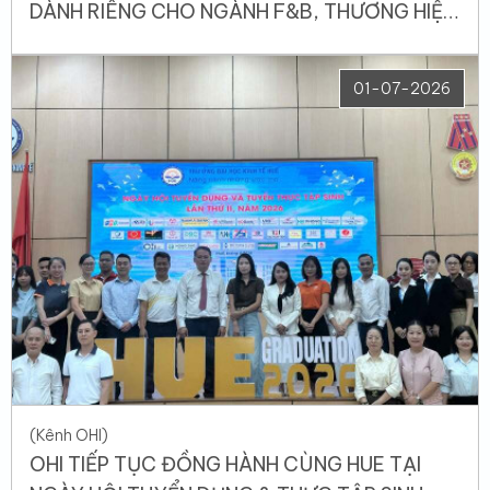
DÀNH RIÊNG CHO NGÀNH F&B, THƯƠNG HIỆU
SẢN PHẨM
01-07-2026
(Kênh OHI)
OHI TIẾP TỤC ĐỒNG HÀNH CÙNG HUE TẠI