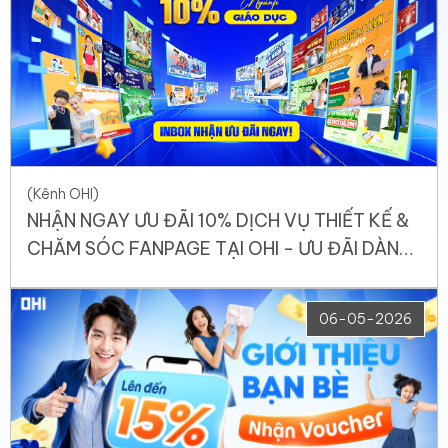
(Kênh OHI)
NHẬN NGAY ƯU ĐÃI 10% DỊCH VỤ THIẾT KẾ &
CHĂM SÓC FANPAGE TẠI OHI - ƯU ĐÃI DÀNH
RIÊNG CHO NGÀNH GIÁO DỤC
06-05-2026