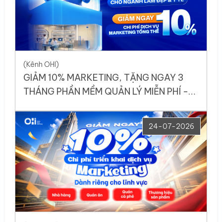
(Kênh OHI)
GIẢM 10% MARKETING, TẶNG NGAY 3
THÁNG PHẦN MỀM QUẢN LÝ MIỄN PHÍ -
CHỈ DÀNH RIÊNG CHO DOANH NGHIỆP
KINH DOANH SPA, NHA KHOA VÀ Y TẾ
24-07-2026