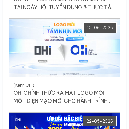
TẠI NGÀY HỘI TUYỂN DỤNG & THỰC TẬP
SINH 2026 – LẦN 2
10-06-2026
(Kênh OHI)
OHI CHÍNH THỨC RA MẮT LOGO MỚI -
MỘT DIỆN MẠO MỚI CHO HÀNH TRÌNH
PHÁT TRIỂN BỨT PHÁ
22-05-2026