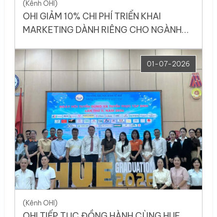
(Kênh OHI)
OHI GIẢM 10% CHI PHÍ TRIỂN KHAI
MARKETING DÀNH RIÊNG CHO NGÀNH
F&B, THƯƠNG HIỆU SẢN PHẨM
01-07-2026
(Kênh OHI)
OHI TIẾP TỤC ĐỒNG HÀNH CÙNG HUE