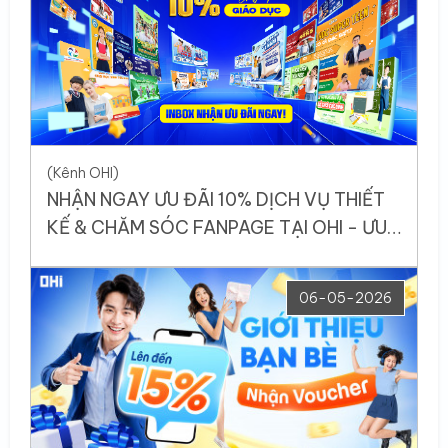
(Kênh OHI)
NHẬN NGAY ƯU ĐÃI 10% DỊCH VỤ THIẾT
KẾ & CHĂM SÓC FANPAGE TẠI OHI - ƯU
ĐÃI DÀNH RIÊNG CHO NGÀNH GIÁO DỤC
06-05-2026